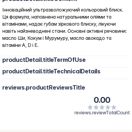
Інноваційний ультразволожуючий кольоровий блиск.
Ця формула, наповнена натуральними оліями та
вітамінами, надає губам зіркового блиску, лікуючи
навіть найзневоднені стани. Основні активні речовини:
масло Ши, Кокум і Мурумуру, масло авокадо та
вітаміни A, D і E.
productDetail.titleTermOfUse
productDetail.titleTechnicalDetails
reviews.productReviewsTitle
0.00
reviews.reviewTotalCount