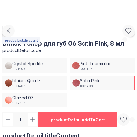
productList.discount
Блиск-топер для губ 06 Satin Pink, 8 мл
productDetail.code
Crystal Sparkle
Pink Tourmaline
1001405
1001406
Lithium Quartz
Satin Pink
1001407
1001408
Glazed 07
1002306
productDetail.addToCart
productDetail.titleContent