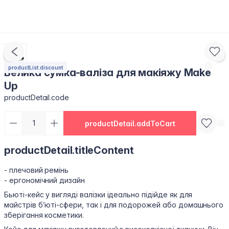
productList.discount
Велика сумка-валіза для макіяжу Make
Up
productDetail.code
productDetail.addToCart
productDetail.titleContent
- плечовий ремінь
- ергономічний дизайн
Бьюті-кейс у вигляді валізки ідеально підійде як для
майстрів б’юті-сфери, так і для подорожей або домашнього
зберігання косметики.