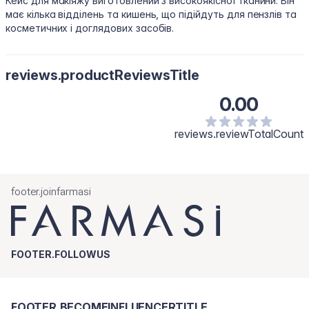
Кейс для макіяжу виготовлений з високоякісної тканини. Він
має кілька відділень та кишень, що підійдуть для пензлів та
косметичних і доглядових засобів.
reviews.productReviewsTitle
0.00
reviews.reviewTotalCount
footer.joinfarmasi
FOOTER.FOLLOWUS
FOOTER.BECOMEINFLUENCERTITLE