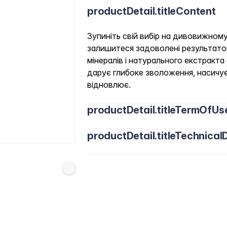
productDetail.titleContent
Зупиніть свій вибір на дивовижному 
залишитеся задоволені результато
мінералів і натурального екстракта
дарує глибоке зволоження, насичує
відновлює.
productDetail.titleTermOfUs
productDetail.titleTechnicalD