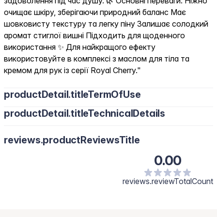
задоволення під час душу. 🌿 Основні переваги: Ніжно
очищає шкіру, зберігаючи природний баланс Має
шовковисту текстуру та легку піну Залишає солодкий
аромат стиглої вишні Підходить для щоденного
використання ✨ Для найкращого ефекту
використовуйте в комплексі з маслом для тіла та
кремом для рук із серії Royal Cherry."
productDetail.titleTermOfUse
productDetail.titleTechnicalDetails
reviews.productReviewsTitle
0.00
reviews.reviewTotalCount