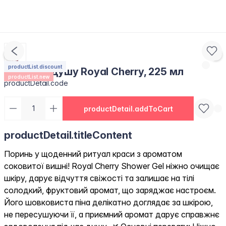
productList.discount
Гель для душу Royal Cherry, 225 мл
productList.new
productDetail.code
productDetail.addToCart
productDetail.titleContent
Поринь у щоденний ритуал краси з ароматом
соковитої вишні! Royal Cherry Shower Gel ніжно очищає
шкіру, дарує відчуття свіжості та залишає на тілі
солодкий, фруктовий аромат, що заряджає настроєм.
Його шовковиста піна делікатно доглядає за шкірою,
не пересушуючи її, а приємний аромат дарує справжнє