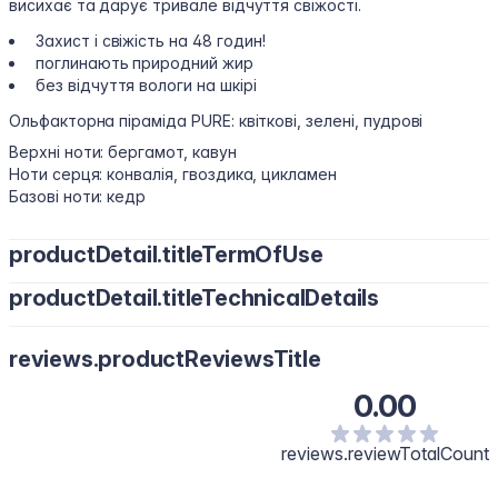
висихає та дарує тривале відчуття свіжості.
Захист і свіжість на 48 годин!
поглинають природний жир
без відчуття вологи на шкірі
Ольфакторна піраміда PURE: квіткові, зелені, пудрові
Верхні ноти: бергамот, кавун
Ноти серця: конвалія, гвоздика, цикламен
Базові ноти: кедр
productDetail.titleTermOfUse
productDetail.titleTechnicalDetails
reviews.productReviewsTitle
0.00
reviews.reviewTotalCount