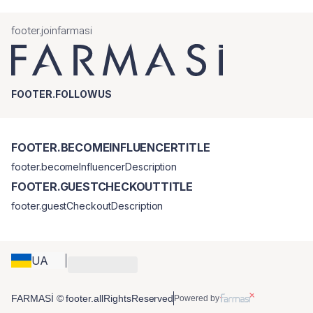
footer.joinfarmasi
FOOTER.FOLLOWUS
FOOTER.BECOMEINFLUENCERTITLE
footer.becomeInfluencerDescription
FOOTER.GUESTCHECKOUTTITLE
footer.guestCheckoutDescription
UA
FARMASİ © footer.allRightsReserved
Powered by