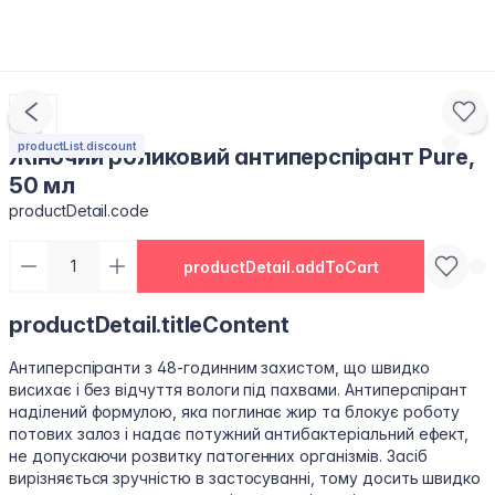
productList.discount
Жіночий роликовий антиперспірант Pure,
50 мл
productDetail.code
productDetail.addToCart
productDetail.titleContent
Антиперспіранти з 48-годинним захистом, що швидко
висихає і без відчуття вологи під пахвами. Антиперспірант
наділений формулою, яка поглинає жир та блокує роботу
потових залоз і надає потужний антибактеріальний ефект,
не допускаючи розвитку патогенних організмів. Засіб
вирізняється зручністю в застосуванні, тому досить швидко