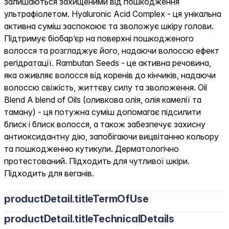
залишаються захищеними від пошкодження
ультрафіолетом. Hyaluronic Acid Complex - ця унікальна
активна суміш заспокоює та зволожує шкіру голови.
Підтримує біобар’єр на поверхні пошкодженого
волосся та розгладжує його, надаючи волоссю ефект
регідратації. Rambutan Seeds - це активна речовина,
яка оживляє волосся від коренів до кінчиків, надаючи
волоссю свіжість, життєву силу та зволоження. Oil
Blend A blend of Oils (оливкова олія, олія камелії та
таману) - ця потужна суміш допомагає підсилити
блиск і блиск волосся, а також забезпечує захисну
антиоксидантну дію, запобігаючи вицвітанню кольору
та пошкодженню кутикули. Дерматологічно
протестований. Підходить для чутливої шкіри.
Підходить для веганів.
productDetail.titleTermOfUse
productDetail.titleTechnicalDetails