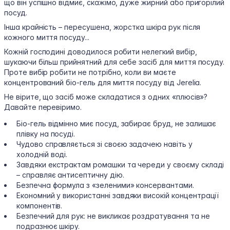
що він успішно відмиє, скажімо, дуже жирний або пригорілий
посуд.
Інша крайність – пересушена, жорстка шкіра рук після
кожного миття посуду...
Кожній господині доводилося робити нелегкий вибір,
шукаючи більш прийнятний для себе засіб для миття посуду.
Проте вибір робити не потрібно, коли ви маєте
концентрований біо-гель для миття посуду від Jerelia.
Не вірите, що засіб може складатися з одних «плюсів»?
Давайте перевіримо.
Біо-гель відмінно миє посуд, забирає бруд, не залишає
плівку на посуді.
Чудово справляється зі своєю задачею навіть у
холодній воді.
Завдяки екстрактам ромашки та череди у своєму складі
– справляє антисептичну дію.
Безпечна формула з «зеленими» консервантами.
Економний у використанні завдяки високій концентрації
компонентів.
Безпечний для рук: не викликає роздратування та не
подразнює шкіру.