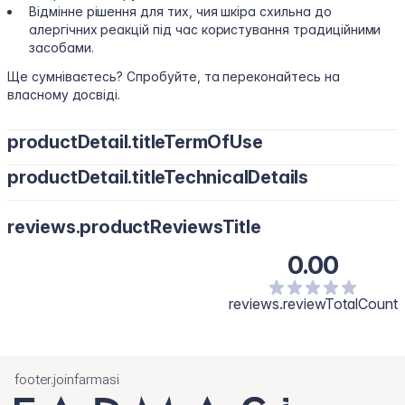
Відмінне рішення для тих, чия шкіра схильна до
алергічних реакцій під час користування традиційними
засобами.
Ще сумніваєтесь? Спробуйте, та переконайтесь на
власному досвіді.
productDetail.titleTermOfUse
productDetail.titleTechnicalDetails
Нанесіть невелику кількість засобу на губку та спіньте.
Ретельно висушіть посуд і змийте піну під проточною
<2% - аніонні ПАР, <2% неіоногенні ПАР, <2% амфотерні ПАР,
водою.
reviews.productReviewsTitle
екстракт ромашки, екстракт череди, тетранатрієва сіль,
консервант. Інші компоненти: сода харчова, пантенол,
0.00
гліцерин.
reviews.reviewTotalCount
footer.joinfarmasi