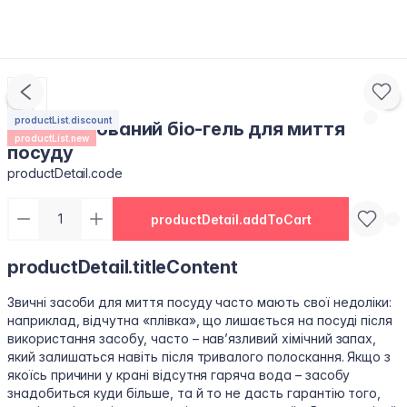
productList.discount
Концентрований біо-гель для миття
productList.new
посуду
productDetail.code
productDetail.addToCart
productDetail.titleContent
Звичні засоби для миття посуду часто мають свої недоліки:
наприклад, відчутна «плівка», що лишається на посуді після
використання засобу, часто – нав’язливий хімічний запах,
який залишаться навіть після тривалого полоскання. Якщо з
якоїсь причини у крані відсутня гаряча вода – засобу
знадобиться куди більше, та й то не дасть гарантію того,