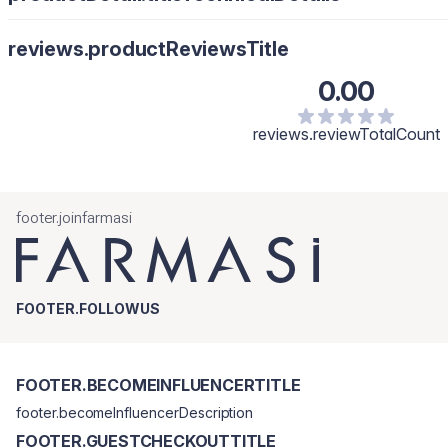
ввібратися перед нанесенням макіяжу.
reviews.productReviewsTitle
0.00
reviews.reviewTotalCount
footer.joinfarmasi
FOOTER.FOLLOWUS
FOOTER.BECOMEINFLUENCERTITLE
footer.becomeInfluencerDescription
FOOTER.GUESTCHECKOUTTITLE