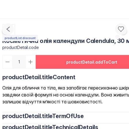
productList.discount
Косметична олія календули Calendula, 30 
productDetail.code
productDetail.addToCart
productDetail.titleContent
Олія для обличчя та тіла, яка запобігає пересиханню шкі
завдяки своїй формулі на основі календули. Вона живить
залишає відчуття м’якості та шовковистості.
productDetail.titleTermOfUse
productDetail.titleTechnicalDetails
Нанесіть на очищену шкіру кінчиками пальців і м’яко помасаж