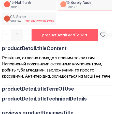
15-Hot Tahiti
16 Barely Nude
1001401
1001402
08-Spice
variantPicker.noStock
1001394
productDetail.addToCart
productDetail.titleContent
Розкішна, атласна помада з повним покриттям.
Наповнений поживними активними компонентами,
робить губи м’якшими, зволоженими та просто
красивими. Антиперідна, залишається на місці і не тече.
productDetail.titleTermOfUse
productDetail.titleTechnicalDetails
reviews.productReviewsTitle