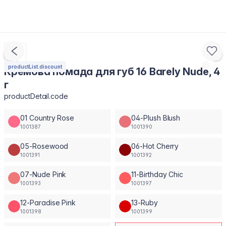
productList.discount
Кремова помада для губ 16 Barely Nude, 4
г
productDetail.code
01 Country Rose
04-Plush Blush
1001387
1001390
05-Rosewood
06-Hot Cherry
1001391
1001392
07-Nude Pink
11-Birthday Chic
1001393
1001397
12-Paradise Pink
13-Ruby
1001398
1001399