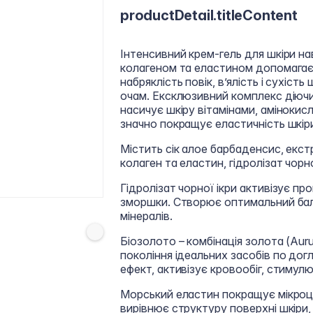
productDetail.titleContent
Інтенсивний крем-гель для шкіри н
колагеном та еластином допомагає 
набряклість повік, в’ялість і сухіст
очам. Ексклюзивний комплекс діючих
насичує шкіру вітамінами, амінокис
значно покращує еластичність шкір
Містить сік алое барбаденсис, екстр
колаген та еластин, гідролізат чорної
Гідролізат чорної ікри активізує п
зморшки. Створює оптимальний балан
мінералів.
Біозолото – комбінація золота (Auru
покоління ідеальних засобів по до
ефект, активізує кровообіг, стимул
Морський еластин покращує мікроци
вирівнює структуру поверхні шкіри,