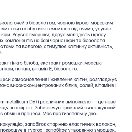
авколо очей з біозолотом, чорною ікрою, морським
миттєво позбутися темних кіл під очима, усуває
ь шкіри. Усуває зморшки, дарує молодість і красу
 компонентів на базі чорної ікри та біозолота
лотами та вологою, стимулює клітинну активність,
и.
акт гінкго білоба, екстракт ромашки, морські
 ікри, папаїн, вітамін Е, біозолото.
роцеси самооновлення і живлення клітин, розгладжує
с висококонцентрованих білків, солей, вітамінів і
m metallicum D6) і рослинних амінокислот – це нове
гляду за шкірою. Забезпечує тривалий зволожуючий
ює обмінні процеси. Має протизапальну дію.
ркуляцію, запобігає старінню еластичних волокон,
 покращує її тургор і запобігає утворенню зморшок.