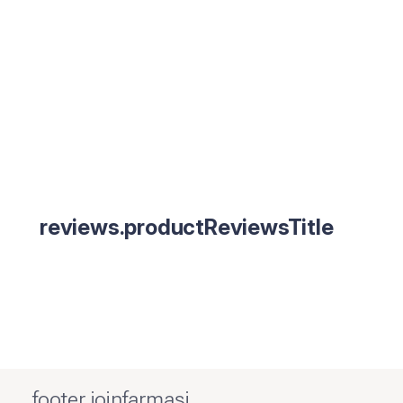
reviews.productReviewsTitle
footer.joinfarmasi