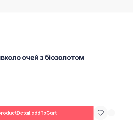
вколо очей з біозолотом
productDetail.addToCart