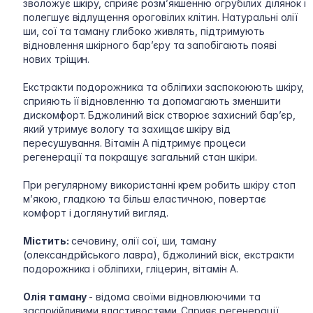
зволожує шкіру, сприяє розм’якшенню огрубілих ділянок і
полегшує відлущення ороговілих клітин. Натуральні олії
ши, сої та таману глибоко живлять, підтримують
відновлення шкірного бар’єру та запобігають появі
нових тріщин.
Екстракти подорожника та обліпихи заспокоюють шкіру,
сприяють її відновленню та допомагають зменшити
дискомфорт. Бджолиний віск створює захисний бар’єр,
який утримує вологу та захищає шкіру від
пересушування. Вітамін А підтримує процеси
регенерації та покращує загальний стан шкіри.
При регулярному використанні крем робить шкіру стоп
м’якою, гладкою та більш еластичною, повертає
комфорт і доглянутий вигляд.
Містить:
сечовину, олії сої, ши, таману
(олександрійського лавра), бджолиний віск, екстракти
подорожника і обліпихи, гліцерин, вітамін А.
Олія таману
- відома своїми відновлюючими та
заспокійливими властивостями. Сприяє регенерації