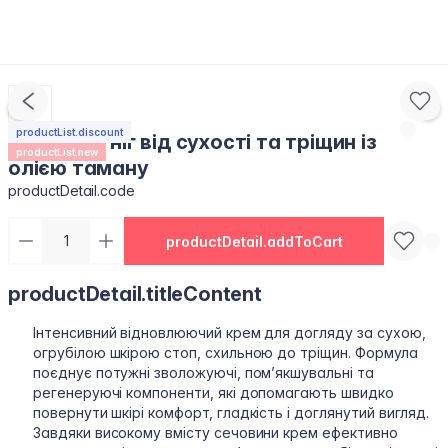
productList.discount
Крем для ніг від сухості та тріщин із
productList.new
олією таману
productDetail.code
productDetail.addToCart
productDetail.titleContent
Інтенсивний відновлюючий крем для догляду за сухою,
огрубілою шкірою стоп, схильною до тріщин. Формула
поєднує потужні зволожуючі, пом’якшувальні та
регенеруючі компоненти, які допомагають швидко
повернути шкірі комфорт, гладкість і доглянутий вигляд.
Завдяки високому вмісту сечовини крем ефективно