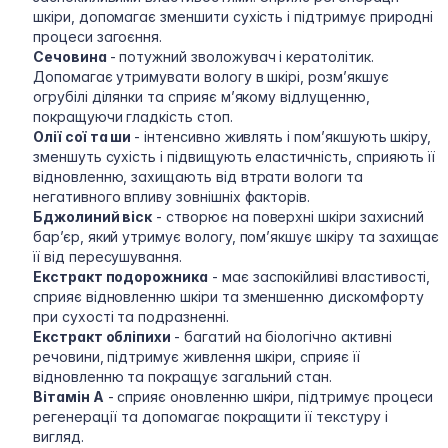
шкіри, допомагає зменшити сухість і підтримує природні
процеси загоєння.
Сечовина
- потужний зволожувач і кератолітик.
Допомагає утримувати вологу в шкірі, розм’якшує
огрубілі ділянки та сприяє м’якому відлущенню,
покращуючи гладкість стоп.
Олії сої та ши
- інтенсивно живлять і пом’якшують шкіру,
зменшуть сухість і підвищують еластичність, сприяють її
відновленню, захищають від втрати вологи та
негативного впливу зовнішніх факторів.
Бджолиний віск
- створює на поверхні шкіри захисний
бар’єр, який утримує вологу, пом’якшує шкіру та захищає
її від пересушування.
Екстракт подорожника
- має заспокійливі властивості,
сприяє відновленню шкіри та зменшенню дискомфорту
при сухості та подразненні.
Екстракт обліпихи
- багатий на біологічно активні
речовини, підтримує живлення шкіри, сприяє її
відновленню та покращує загальний стан.
Вітамін А
- сприяє оновленню шкіри, підтримує процеси
регенерації та допомагає покращити її текстуру і
вигляд.​