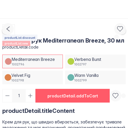
productList.discount
Крем для рук Mediterranean Breeze, 30 мл
productList.new
productDetail.code
Mediterranean Breeze
Verbena Burst
1002796
1002797
Velvet Fig
Warm Vanilla
1002798
1002799
productDetail.addToCart
productDetail.titleContent
Крем для рук, що швидко вбирається, забезпечує тривале
зволоження та має витончений, ароматичний парфумований