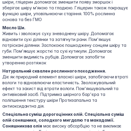
шкіри, гліцерин допомагає зменшити появу зморшок і
зберігає шкіру м’якою та гладкою. Гліцерин також покращує
функцію шкіри, уповільнюючи старіння. 100% рослинна
основа та без ГМО
Масло Ши.
Живить і зволожує суху зневоднену шкіру. Допомагає
відновити сухі ділянки та затягнути рани. Пом'якшує
потріскані ділянки. Заспокоює пошкоджену сонцем шкіру та
губи. Пом'якшує жорсткі та сухі кутикули. Допомагає
зменшити видимість рубців. Допомагає запобігти
утворенню розтяжок
Натуральний сквален рослинного походження.
Діє як природний елемент власної шкіри, запобігаючи втраті
вологи та відновлюючи еластичність. Зволожувальний
ефект та захист від втрати вологи. Пом'якшувальний та
антивіковий засіб. Підтримка шкірного бар'єра та
поліпшення текстуру шкіри Протизапальна та
антиоксидантна дія.
Спеціальна суміш дорогоцінних олій. Спеціальна суміш
олій соняшника, солодкого мигдалю та макадамії.
Соняшникова олія
має високу абсорбцію та не викликає