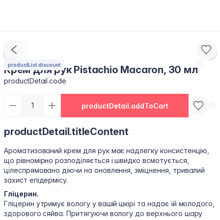
productList.discount
Крем для рук Pistachio Macaron, 30 мл
productDetail.code
productDetail.addToCart
productDetail.titleContent
Ароматизований крем для рук має надлегку консистенцію,
що рівномірно розподіляється і швидко всмотується,
цілеспрямовано діючи на оновлення, зміцнення, тривалий
захист епідермісу.
Гліцерин.
Гліцерин утримує вологу у вашій шкірі та надає їй молодого,
здорового сяйва. Притягуючи вологу до верхнього шару