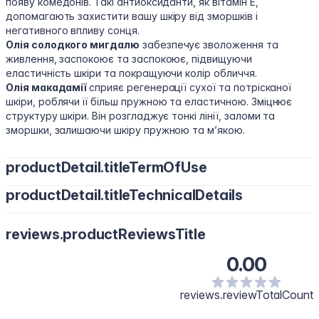
появу комедонів. Такі антиоксиданти, як вітамін Е,
допомагають захистити вашу шкіру від зморшків і
негативного впливу сонця.
Олія солодкого мигдалю
забезпечує зволоження та
живлення, заспокоює та заспокоює, підвищуючи
еластичність шкіри та покращуючи колір обличчя.
Олія макадамії
сприяє регенерації сухої та потрісканої
шкіри, роблячи її більш пружною та еластичною. Зміцнює
структуру шкіри. Він розгладжує тонкі лінії, заломи та
зморшки, залишаючи шкіру пружною та м’якою.
productDetail.titleTermOfUse
productDetail.titleTechnicalDetails
Нанести невелику кількість засобу на очищену шкіру рук.
Розтирати до повного вбирання.
Water/Aqua, Gycerin, Ceteareth-20, Dicaprylyt Carbonate,
reviews.productReviewsTitle
Caprylic/Capric Triglyceride, Cydopentasiloxane, Glyceryl
Stearate, Cetearyl Alcohol, Dimethicone, Synthetic Beeswax,
0.00
Sodium Polyaarylate, Phenorgyethandl, Ceteareth-12,
Fragrance/Parfum, Cetyl Palmitate, Ethytheryiglycerin,
Tocopheryl Acetate, Butyrospermum Parki (Shea) Butter, Benzyi
reviews.reviewTotalCount
Benzoate, Benzyl Alcohol, Coumarin, Benzyl Salicylate,