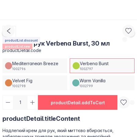
productList.discount
Крем для рук Verbena Burst, 30 мл
productList.new
productDetail.code
Mediterranean Breeze
Verbena Burst
1002796
1002797
Velvet Fig
Warm Vanilla
1002798
1002799
productDetail.addToCart
productDetail.titleContent
Надлегкий крем для рук, який миттєво вбирається,
забезпечуючи тривале зволоження та енергійний