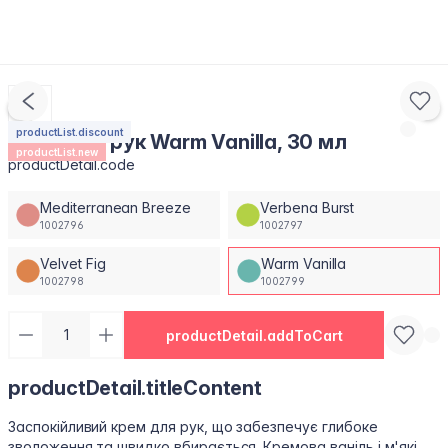
productList.discount
Крем для рук Warm Vanilla, 30 мл
productList.new
productDetail.code
Mediterranean Breeze
Verbena Burst
1002796
1002797
Velvet Fig
Warm Vanilla
1002798
1002799
productDetail.addToCart
productDetail.titleContent
Заспокійливий крем для рук, що забезпечує глибоке
зволоження та швидко вбирається. Кремова ваніль і м'які