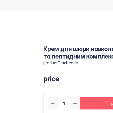
Крем для шкіри навкол
та пептидним комплек
productDetail.code
price