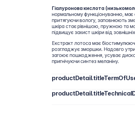
Гіалуронова кислота (низькомол
нормальному функціонуванню, має а
притягуючи вологу, заповнюють змо
шкіра стає рівнішою, пружною та м
підвищує захист шкіри від зовнішніх
Екстракт лотоса має біостимулюючу 
розгладжує зморшки. Надовго утрим
загоює пошкодження, усуває диском
пригнічуючи синтез меланіну.
productDetail.titleTermOfUs
productDetail.titleTechnicalD
Вранці та увечері нанесіть невелику
розподіліть легкими похлопуванням
звернути на шкіру зовнішніх кутиків
Aqua Sodium Acrylates Copolymer, Dic
Butter, Xanthan Gum, Elastin, Argireli
Не поєднувати з використанням нез
D-panthenol, Sacred Lotus Flower Extr
кислоти (це послаблює дію пептиді
Propanediol, Benzoic Acid, Perfume.