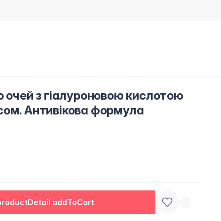
о очей з гіалуроновою кислотою
сом. Антивікова формула
productDetail.addToCart