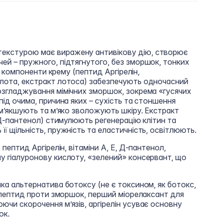
екстурою має виражену антивікову дію, створює
ей – пружного, підтягнутого, без зморшок, тонких
ні компоненти крему (пептид Аргірелін,
слота, екстракт лотоса) забезпечують одночасний
озгладжування мімічних зморшок, зокрема «гусячих
під очима, причина яких – сухість та стоншення
ом’якшують та м’яко зволожують шкіру. Екстракт
 (Д-пантенол) стимулюють регенерацію клітин та
її щільність, пружність та еластичність, освітлюють.
 пептид Аргірелін, вітаміни А, Е, Д-пантенол,
у гіалуронову кислоту, «зелений» консервант, що
яка альтернатива ботоксу (не є токсином, як ботокс,
й пептид проти зморшок, перший міорелаксант для
ючи скорочення м’язів, аргірелін усуває основну
ок.