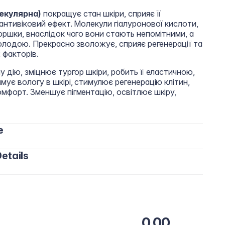
екулярна)
покращує стан шкіри, сприяє її
нтивіковий ефект. Молекули гіалуронової кислоти,
ршки, внаслідок чого вони стають непомітними, а
олодою. Прекрасно зволожує, сприяє регенерації та
 факторів.
дію, зміцнює тургор шкіри, робить її еластичною,
ує вологу в шкірі, стимулює регенерацію клітин,
форт. Зменшує пігментацію, освітлює шкіру,
e
etails
 кількість крему по контуру очей та рівномірно
и до повного вбирання. Особливу увагу варто
 очей та зони «гусячих лапок».
aprylyl Carbonate, PPG-1Trideceth-6,Olive Oil, Shea
ne (Acetyl Hexapeptide-8), Retinyl Palmitate, Tocopherol,
мивних косметичних засобів, які містять фруктові
act, Sodium Hyaluronate, Sorbitan Caprylate,
в).
0.00