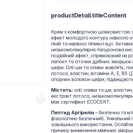
productDetail.titleContent
Крем з комфортною шовковистою т
ефект молодого контуру навколо оч
ліній та нерівної пігментації. Актив
низькомолекулярна гіалуронова ки
подвійний ефект, спрямований на р
лапок» та сіточки дрібних зморшок 
шкіри. Олії ши та оливи живлять, п
лотоса, еластин, вітаміни А, Е, В5
опорних волокон шкіри, підвищують 
Містить:
олії оливи та ши, еластин,
екстракт лотоса, низькомолекулярн
має сертифікат ECOCERT.
Пептид Аргірелін
– безпечна та м’
фізіологічно безпечний). Унікальни
зовнішнього використання. Ослаблю
причину виникнення мімічних зморш