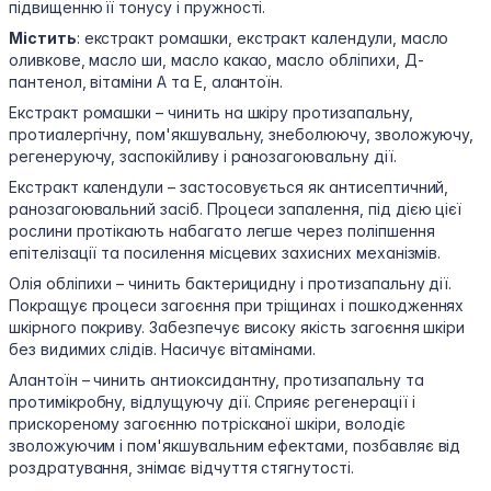
підвищенню її тонусу і пружності.
Містить
: екстракт ромашки, екстракт календули, масло
оливкове, масло ши, масло какао, масло обліпихи, Д-
пантенол, вітаміни А та Е, алантоїн.
Екстракт ромашки – чинить на шкіру протизапальну,
протиалергічну, пом'якшувальну, знеболюючу, зволожуючу,
регенеруючу, заспокійливу і ранозагоювальну дії.
Екстракт календули – застосовується як антисептичний,
ранозагоювальний засіб. Процеси запалення, під дією цієї
рослини протікають набагато легше через поліпшення
епітелізації та посилення місцевих захисних механізмів.
Олія обліпихи – чинить бактерицидну і протизапальну дії.
Покращує процеси загоєння при тріщинах і пошкодженнях
шкірного покриву. Забезпечує високу якість загоєння шкіри
без видимих слідів. Насичує вітамінами.
Алантоїн – чинить антиоксидантну, протизапальну та
протимікробну, відлущуючу дії. Сприяє регенерації і
прискореному загоєнню потрісканої шкіри, володіє
зволожуючим і пом'якшувальним ефектами, позбавляє від
роздратування, знімає відчуття стягнутості.