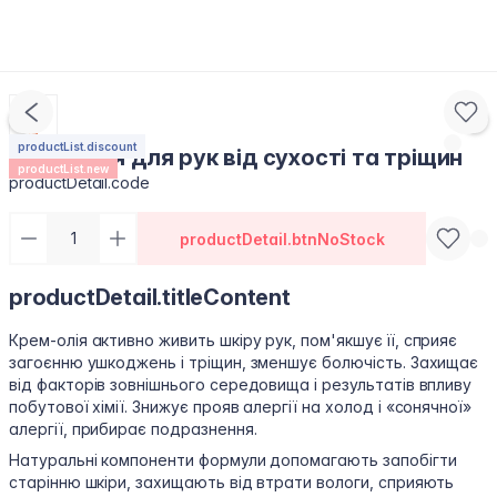
productList.discount
Крем-олія для рук від сухості та тріщин
productList.new
productDetail.code
productDetail.btnNoStock
productDetail.titleContent
Крем-олія активно живить шкіру рук, пом'якшує її, сприяє
загоєнню ушкоджень і тріщин, зменшує болючість. Захищає
від факторів зовнішнього середовища і результатів впливу
побутової хімії. Знижує прояв алергії на холод і «сонячної»
алергії, прибирає подразнення.
Натуральні компоненти формули допомагають запобігти
старінню шкіри, захищають від втрати вологи, сприяють