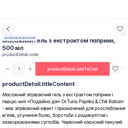
productList.discount
Масажний гель з екстрактом паприки,
500 мл
productDetail.code
productDetail.addToCart
productDetail.titleContent
Масажний зігріваючий гель з екстрактом паприки і
перцю чилі «Подвійна дія» Dr.Tuna Paprika & Chili Balsam
- має зігріваючий ефект і призначений для розслаблення
м'язів, усунення болю, боротьби з радикулітом і
захворюваннями суглобів. Червоний каєнский пекучий