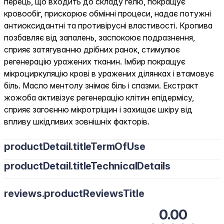
перець, що входить до складу гелю, покращує
кровообіг, прискорює обмінні процеси, надає потужні
антиоксидантні та противірусні властивості. Кропива
позбавляє від запалень, заспокоює подразнення,
сприяє затягуванню дрібних ранок, стимулює
регенерацію уражених тканин. Імбир покращує
мікроциркуляцію крові в уражених ділянках і втамовує
біль. Масло ментолу знімає біль і спазми. Екстракт
жожоба активізує регенерацію клітин епідермісу,
сприяє загоєнню мікротріщин і захищає шкіру від
впливу шкідливих зовнішніх факторів.
productDetail.titleTermOfUse
productDetail.titleTechnicalDetails
reviews.productReviewsTitle
0.00