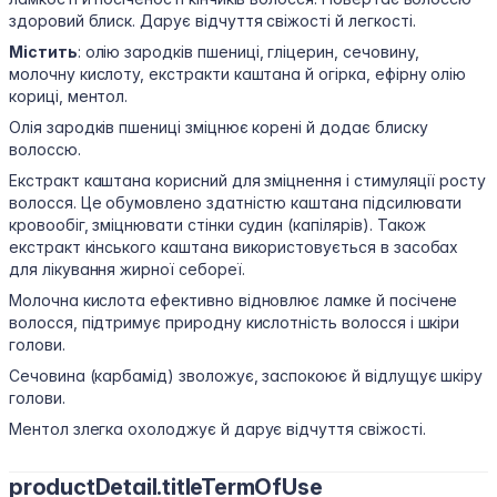
здоровий блиск. Дарує відчуття свіжості й легкості.
Містить
: олію зародків пшениці, гліцерин, сечовину,
молочну кислоту, екстракти каштана й огірка, ефірну олію
кориці, ментол.
Олія зародків пшениці зміцнює корені й додає блиску
волоссю.
Екстракт каштана корисний для зміцнення і стимуляції росту
волосся. Це обумовлено здатністю каштана підсилювати
кровообіг, зміцнювати стінки судин (капілярів). Також
екстракт кінського каштана використовується в засобах
для лікування жирної себореї.
Молочна кислота ефективно відновлює ламке й посічене
волосся, підтримує природну кислотність волосся і шкіри
голови.
Сечовина (карбамід) зволожує, заспокоює й відлущує шкіру
голови.
Ментол злегка охолоджує й дарує відчуття свіжості.
productDetail.titleTermOfUse