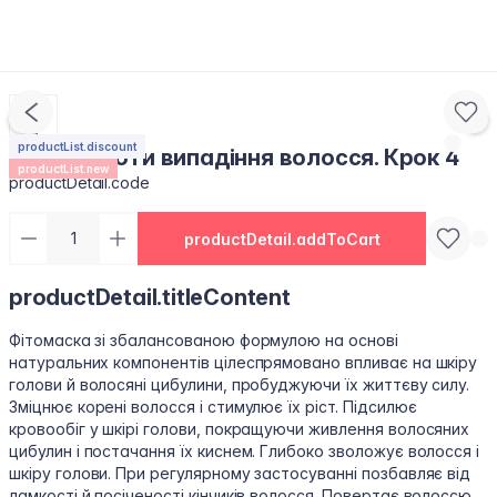
productList.discount
Маска проти випадіння волосся. Крок 4
productList.new
productDetail.code
productDetail.addToCart
productDetail.titleContent
Фітомаска зі збалансованою формулою на основі
натуральних компонентів цілеспрямовано впливає на шкіру
голови й волосяні цибулини, пробуджуючи їх життєву силу.
Зміцнює корені волосся і стимулює їх ріст. Підсилює
кровообіг у шкірі голови, покращуючи живлення волосяних
цибулин і постачання їх киснем. Глибоко зволожує волосся і
шкіру голови. При регулярному застосуванні позбавляє від
ламкості й посіченості кінчиків волосся. Повертає волоссю