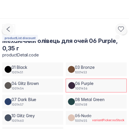
productList.discount
Механічний олівець для очей 06 Purple,
0,35 г
productDetail.code
01 Black
03 Bronze
1001451
1001453
04 Glitz Brown
06 Purple
1001454
1001456
07 Dark Blue
08 Metal Green
1001457
1001458
10 Glitz Grey
05 Nude
variantPicker.noStock
1001460
1001455