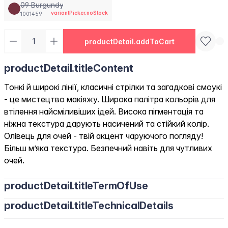
09 Burgundy
variantPicker.noStock
1001459
productDetail.addToCart
productDetail.titleContent
Тонкі й широкі лінії, класичні стрілки та загадкові смоукі
- це мистецтво макіяжу. Широка палітра кольорів для
втілення найсміливіших ідей. Висока пігментація та
ніжна текстура дарують насичений та стійкий колір.
Олівець для очей - твій акцент чаруючого погляду!
Більш м’яка текстура. Безпечний навіть для чутливих
очей.
productDetail.titleTermOfUse
productDetail.titleTechnicalDetails