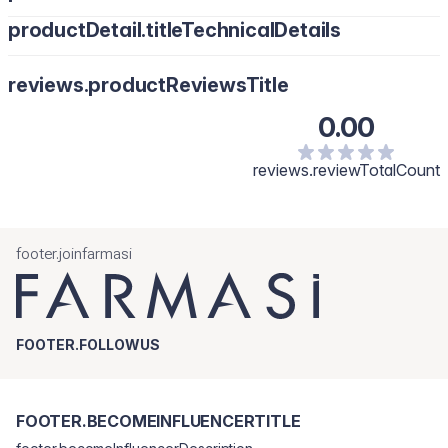
productDetail.titleTechnicalDetails
Струсити балончик, розпилювати аерозоль вгору протягом
декількох секунд. +
reviews.productReviewsTitle
0.00
reviews.reviewTotalCount
footer.joinfarmasi
FOOTER.FOLLOWUS
FOOTER.BECOMEINFLUENCERTITLE