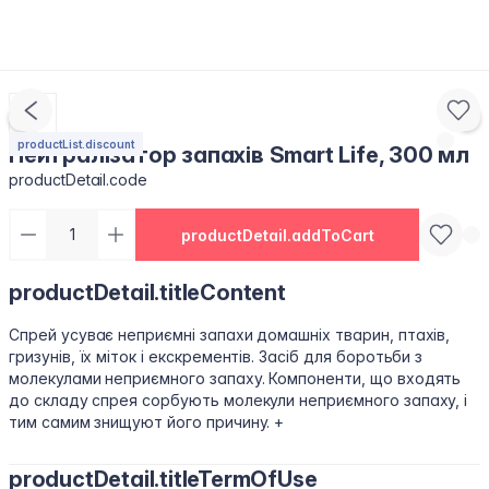
productList.discount
Нейтралізатор запахів Smart Life, 300 мл
productDetail.code
productDetail.addToCart
productDetail.titleContent
Спрей усуває неприємні запахи домашніх тварин, птахів,
гризунів, їх міток і екскрементів. Засіб для боротьби з
молекулами неприємного запаху. Компоненти, що входять
до складу спрея сорбують молекули неприємного запаху, і
тим самим знищуют його причину. +
productDetail.titleTermOfUse