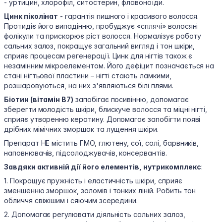
- уртицин, хлорофіл, ситостерин, флавоноїди.
Цинк піколінат
- гарантія пишного і красивого волосся.
Протидіє його випадінню, пробуджує «сплячі» волосяні
фолікули та прискорює ріст волосся. Нормалізує роботу
сальних залоз, покращує загальний вигляд і тон шкіри,
сприяє процесам регенерації. Цинк для нігтів також є
незамінним мікроелементом. Його дефіцит позначається на
стані нігтьової пластини – нігті стають ламкими,
розшаровуються, на них з'являються білі плями.
Біотин (вітамін В7)
запобігає посивінню, допомагає
зберегти молодість шкіри, блискуче волосся та міцні нігті,
сприяє утворенню кератину. Допомагає запобігти появі
дрібних мімічних зморшок та лущення шкіри.
Препарат НЕ містить ГМО, глютену, сої, солі, барвників,
наповнювачів, підсолоджувачів, консервантів.
Завдяки активній дії його елементів, нутрикомплекс
:
1. Покращує пружність і еластичність шкіри, сприяє
зменшенню зморшок, заломів і тонких ліній. Робить тон
обличчя свіжішим і сяючим зсередини.
2. Допомагає регулювати діяльність сальних залоз,