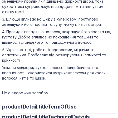
зменшуючи прояви як підвищеної жирності шкіри, так і
сухості, яка супроводжується лущенням та відчуттям
стягнутості.
3. Цілюще впливає на шкіру з куперозом, поступово
зменшуючи його прояви та супутню чутливість шкіри.
4. Протидіє випадінню волосся, покращує його зростання,
густоту. Добре впливає на покращення товщини та
щільності стоншеного та пошкодженого волосся.
5. Укріплює нігті, робить їх здоровими, міцними та
еластичними. Позбавляє від розшарування, ламкості та
крихкості.
Увімкни «підзарядку» для власної привабливості та
впевненості - скористайся нутрикомплексом для краси
волосся, нігтів та шкіри.
Не є лікарським засобом.
productDetail.titleTermOfUse
productDetail.titleTechnicalDetails
Дорослим та дітям з 12 років - по 1 капсулі 2 рази на день під