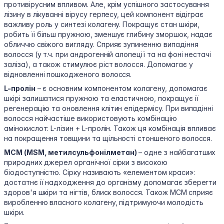
противірусним впливом. Але, крім успішного застосування
лізину в лікуванні вірусу герпесу, цей компонент відіграє
важливу роль у синтезі колагену. Покращує стан шкіри,
робить її більш пружною, зменшує глибину зморшок, надає
обличчю свіжого вигляду. Сприяє зупиненню випадіння
волосся (у т.ч. при андрогенній алопеції та на фоні нестачі
заліза), а також стимулює ріст волосся. Допомагає у
відновленні пошкодженого волосся.
L-пролін
– є основним компонентом колагену, допомагає
шкірі залишатися пружною та еластичною, покращує її
регенерацію та оновлення клітин епідермісу. При випадінні
волосся найчастіше використовують комбінацію
амінокислот: L-лізин + L-пролін. Також ця комбінація впливає
на покращення товщини та щільності стоншеного волосся.
МСМ (MSM, метилсульфонілметан)
– одне з найбагатших
природних джерел органічної сірки з високою
біодоступністю. Сірку називають «елементом краси»:
достатнє її надходження до організму допомагає зберегти
здоров'я шкіри та нігтів, блиск волосся. Також МСМ сприяє
виробленню власного колагену, підтримуючи молодість
шкіри.