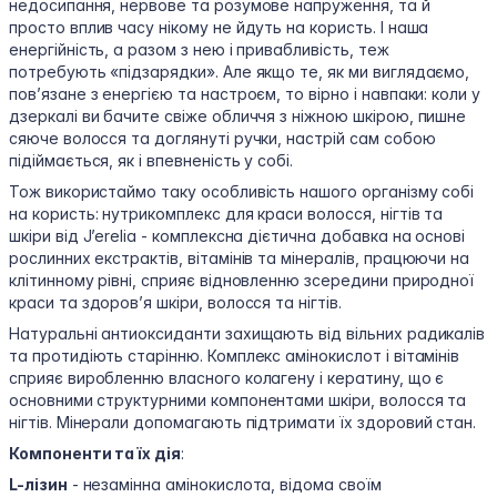
недосипання, нервове та розумове напруження, та й
просто вплив часу нікому не йдуть на користь. І наша
енергійність, а разом з нею і привабливість, теж
потребують «підзарядки». Але якщо те, як ми виглядаємо,
пов’язане з енергією та настроєм, то вірно і навпаки: коли у
дзеркалі ви бачите свіже обличчя з ніжною шкірою, пишне
сяюче волосся та доглянуті ручки, настрій сам собою
підіймається, як і впевненість у собі.
Тож використаймо таку особливість нашого організму собі
на користь: нутрикомплекс для краси волосся, нігтів та
шкіри від J’erelia - комплексна дієтична добавка на основі
рослинних екстрактів, вітамінів та мінералів, працюючи на
клітинному рівні, сприяє відновленню зсередини природної
краси та здоров’я шкіри, волосся та нігтів.
Натуральні антиоксиданти захищають від вільних радикалів
та протидіють старінню. Комплекс амінокислот і вітамінів
сприяє виробленню власного колагену і кератину, що є
основними структурними компонентами шкіри, волосся та
нігтів. Мінерали допомагають підтримати їх здоровий стан.
Компоненти та їх дія
:
L-лізин
- незамінна амінокислота, відома своїм