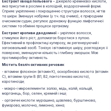
Екстракт хвоща польового
– джерело кремнієвої кислоти,
яка присутня в рослині в колоїдній, водорозчинній формі.
Сприяє укріпленню і покращенню структури волосся, нігтів
та шкіри. Зменшує набряки (у т.ч. під очима), є природним
очисником судин, регулює дренажну функцію лімфатичної
системи та обмінні процеси організму.
Екстракт кропиви дводомної
– укріплює волосся,
стимулює його ріст, допомагає боротися з лупою.
Ефективний в профілактиці куперозу, як регенеруючий і
загоювальний засіб. Тонізує і вітамінізує шкіру, розгладжує її
поверхню, зменшуючи кількість і глибину зморшок. Має
протимікробну активність.
Містить безліч активних речовин
:
- вітаміни: філохінон (вітамін К), аскорбінова кислота (вітамін
С), вітаміни групи В (В1, В2, пантотенова кислота),
каротиноїди;
- макро-і мікроелементи: залізо, мідь, калій, кальцій,
марганець, бор, селен, кремній і інші;
- органічні кислоти: мурашина, щавлева, бурштинова,
фумарова, молочна, лимонна, хінна;