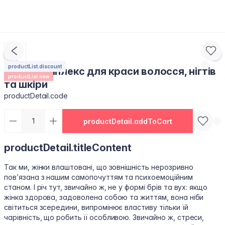
productList.discount
Нутрикомплекс для краси волосся, нігтів
productList.new
та шкіри
productDetail.code
productDetail.addToCart
productDetail.titleContent
Так ми, жінки влаштовані, що зовнішність нерозривно
пов’язана з нашим самопочуттям та психоемоційним
станом. І річ тут, звичайно ж, не у формі брів та вух: якщо
жінка здорова, задоволена собою та життям, вона ніби
світиться зсередини, випромінює властиву тільки їй
чарівність, що робить її особливою. Звичайно ж, стреси,