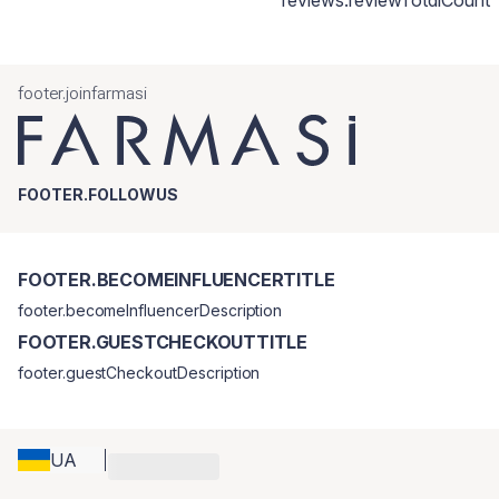
reviews.reviewTotalCount
footer.joinfarmasi
FOOTER.FOLLOWUS
FOOTER.BECOMEINFLUENCERTITLE
footer.becomeInfluencerDescription
FOOTER.GUESTCHECKOUTTITLE
footer.guestCheckoutDescription
UA