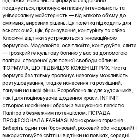
підтяжки. Нова чиста формула бездоганно
поєднується, пропонуючи плавну інтенсивність та
універсальну майстерність — від м’якого об’єму до
сміливих, виразних рішень. Ця палетка підходить для
всього: очей, щік, бронзування, контурінгу та сяйва.
Класичні відтінки зустрічаються з інноваційною
формулою. Моделюйте, освітлюйте, контуруйте, сяйте
— і розкрийте культову богиню у вас за допомогою
палітри, створеної для повної свободи обличчя.
ФОРМУЛА, ЩО ПІДВИЩУЄ КОЖЕН ШТРИХ. Чиста
формула без тальку пропонує невагому можливість
розтушовування, гладке нанесення та розкішний,
танучий на шкірі фініш. Розроблена як для художників,
так і для поціновувачів щоденної краси, INFINIT
створює нескінченні образи з вишуканою легкістю.
Палітра з безмежним потенціалом. ПОРАДА
ПРОФЕСІОНАЛА FARMASI Монохромна гармонія
Виберіть один тон (бронзовий, рожевий або нюдовий) і
використовуйте світліші відтінки на повіках, середні