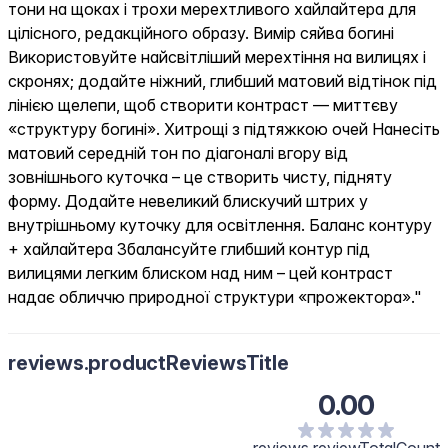
тони на щоках і трохи мерехтливого хайлайтера для
цілісного, редакційного образу. Вимір сяйва богині
Використовуйте найсвітліший мерехтіння на вилицях і
скронях; додайте ніжний, глибший матовий відтінок під
лінією щелепи, щоб створити контраст — миттєву
«структуру богині». Хитрощі з підтяжкою очей Нанесіть
матовий середній тон по діагоналі вгору від
зовнішнього куточка – це створить чисту, підняту
форму. Додайте невеликий блискучий штрих у
внутрішньому куточку для освітлення. Баланс контуру
+ хайлайтера Збалансуйте глибший контур під
вилицями легким блиском над ним – цей контраст
надає обличчю природної структури «прожектора»."
reviews.productReviewsTitle
0.00