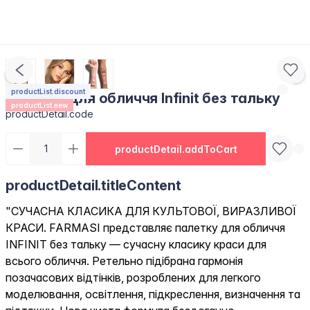
productList.discount
Палетка для обличчя Infinit без тальку
productList.new
productDetail.code
productDetail.addToCart
productDetail.titleContent
"СУЧАСНА КЛАСИКА ДЛЯ КУЛЬТОВОЇ, ВИРАЗЛИВОЇ
КРАСИ. FARMASI представляє палетку для обличчя
INFINIT без тальку — сучасну класику краси для
всього обличчя. Ретельно підібрана гармонія
позачасових відтінків, розроблених для легкого
моделювання, освітлення, підкреслення, визначення та