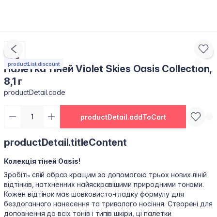
productList.discount
Палетка тіней Violet Skies Oasis Collection,
8,1 г
productDetail.code
productDetail.addToCart
productDetail.titleContent
Колекція тіней Oasis!
Зробіть свій образ кращим за допомогою трьох нових ліній
відтінків, натхненних найяскравішими природними тонами.
Кожен відтінок має шовковисто-гладку формулу для
бездоганного нанесення та тривалого носіння. Створені для
доповнення до всіх тонів і типів шкіри, ці палетки