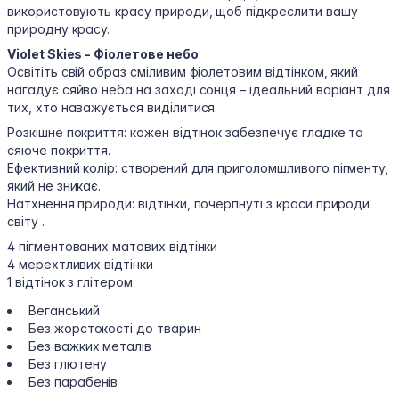
використовують красу природи, щоб підкреслити вашу
природну красу.
Violet Skies - Фіолетове небо
Освітіть свій образ сміливим фіолетовим відтінком, який
нагадує сяйво неба на заході сонця – ідеальний варіант для
тих, хто наважується виділитися.
Розкішне покриття: кожен відтінок забезпечує гладке та
сяюче покриття.
Ефективний колір: створений для приголомшливого пігменту,
який не зникає.
Натхнення природи: відтінки, почерпнуті з краси природи
світу .
4 пігментованих матових відтінки
4 мерехтливих відтінки
1 відтінок з глітером
Веганський
Без жорстокості до тварин
Без важких металів
Без глютену
Без парабенів