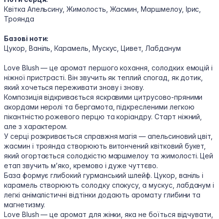
Квітка Апельсину, Жимолость, Жасмин, Маршмелоу, Ірис,
Троянда
Базові ноти:
Цукор, Ваніль, Карамель, Мускус, Цивет, Лабданум
Love Blush — це аромат першого кохання, солодких емоцій і
ніжної пристрасті. Він звучить як теплий спогад, як дотик,
який хочеться переживати знову і знову.
Композиція відкривається яскравими цитрусово-пряними
акордами неролі та бергамота, підкресленими легкою
пікантністю рожевого перцю та коріандру. Старт ніжний,
але з характером.
У серці розкривається справжня магія — апельсиновий цвіт,
жасмин і троянда створюють витончений квітковий букет,
який огортається солодкістю маршмелоу та жимолості. Цей
етап звучить м’яко, кремово і дуже чуттєво.
База формує глибокий гурманський шлейф. Цукор, ваніль і
карамель створюють солодку спокусу, а мускус, лабданум і
легкі анімалістичні відтінки додають аромату глибини та
магнетизму.
Love Blush — це аромат для жінки, яка не боїться відчувати,