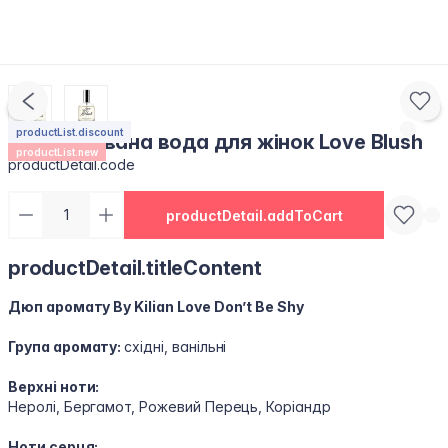
productList.discount
Парфумована вода для жінок Love Blush
productList.new
productDetail.code
productDetail.addToCart
productDetail.titleContent
Дюп аромату By Kilian Love Don’t Be Shy
Група аромату:
східні, ванільні
Верхні ноти:
Неролі, Бергамот, Рожевий Перець, Коріандр
Ноти серця: