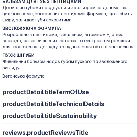
БАЛЬЗАМ ДЛЯ ГУБ З ПЕПТИДАМИ
Догляд за губами поєднується з кольором за допомогою
цих бальзамів, збагачених пептидами. Формула, що любить
шкіру, залишає губи соковитими.
ЗВОЛОЖУЮЧА ФОРМУЛА
Розроблено з пептидами, скваленом, вітаміном Е, олією
авокадо, олією вишневих кісточок та екстрактом ромашки
для зволоження, догляду та відновлення губ під час носіння.
ПУХКІШІ ГУБИ
Живильний бальзам надає губам пухкого та зволоженого
вигляду.
Веганська формула
productDetail.titleTermOfUse
productDetail.titleTechnicalDetails
Нанеси бальзам на губи та розподіли за допомогою
аплікатора.
productDetail.titleSustainability
Пептиди
: допомагають розгладити дрібні зморшки,
Використовуй самостійно для природного блиску або
повертають м’якість і підтримують природний ефект
нанось поверх улюбленого відтінку для додаткового об’єму
Не тестується на тваринах, веганський, без парабенів, без
пухкості.
та виразності.
reviews.productReviewsTitle
силікону, без спирту, без мінеральної олії, без тальку, без
Сквалан
: зберігає зволоження, відновлює пружність і
Для більш насиченого відтінку можна нашарувати продукт.