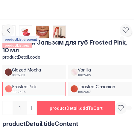
productList.discount
Пептидний бальзам для губ Frosted Pink,
productList.new
10 мл
productDetail.code
Glazed Mocha
Vanilla
1002603
1002609
Frosted Pink
Toasted Cinnamon
1002605
1002607
productDetail.addToCart
productDetail.titleContent