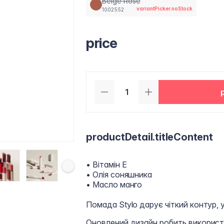
Beige Rose
variantPicker.noStock
1002552
price
productDetail.titleContent
• Вітамін Е
• Олія соняшника
• Масло манго
Помада Stylo дарує чіткий контур, у
Оновлений дизайн робить використ