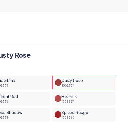
usty Rose
ude Pink
Dusty Rose
02553
1002554
illiant Red
Hot Pink
02556
1002557
ose Shadow
Spiced Rouge
02559
1002560