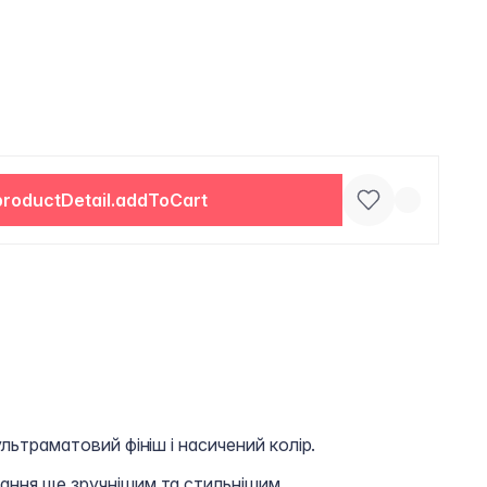
productDetail.addToCart
льтраматовий фініш і насичений колір.
ання ще зручнішим та стильнішим.