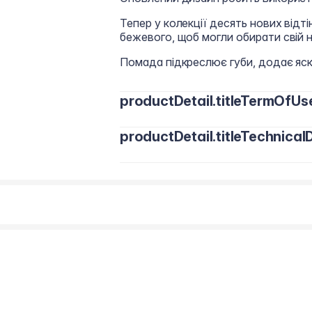
Тепер у колекції десять нових відті
бежевого, щоб могли обирати свій 
Помада підкреслює губи, додає яск
productDetail.titleTermOfUs
productDetail.titleTechnicalD