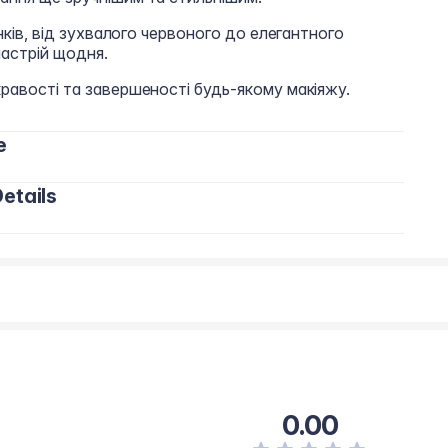
нків, від зухвалого червоного до елегантного
настрій щодня.
равості та завершеності будь-якому макіяжу.
e
etails
0.00