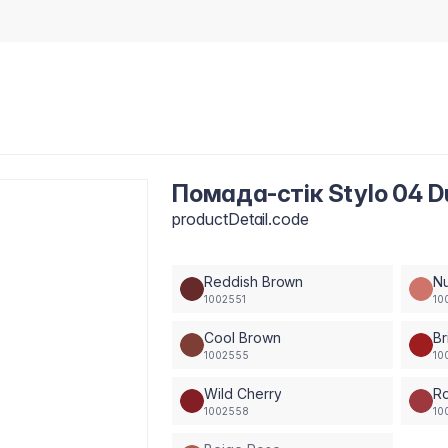
Помада-стік Stylo 04 D
productDetail.code
Reddish Brown
N
1002551
10
Cool Brown
Br
1002555
10
Wild Cherry
R
1002558
10