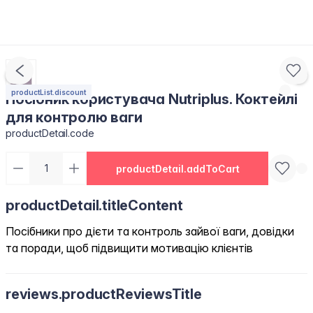
productList.discount
Посібник користувача Nutriplus. Коктейлі
для контролю ваги
productDetail.code
productDetail.addToCart
productDetail.titleContent
Посібники про дієти та контроль зайвої ваги, довідки
та поради, щоб підвищити мотивацію клієнтів
reviews.productReviewsTitle