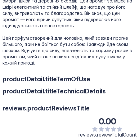
амбри, шкіри та деревних акордів. Цей аромат залишає на
шкірі елегантний та стійкий шлейф, що нагадує про його
силу, витривалість та благородство. Він знає, що цей
аромат — його вірний супутник, який підкреслює його
індивідуальність і неповторність.
Цей парфум створений для чоловіка, який завжди прагне
більшого, який не боїться бути собою і завжди йде своїм
шляхом. Відчуйте цю силу, впевненість та харизму разом з
ароматом, який стане вашим невід'ємним супутником у
кожній пригоді.
productDetail.titleTermOfUse
productDetail.titleTechnicalDetails
Застосування:
Наносити аромат потрібно на точки
биття пульсу:
Alcohol Denat, Aqua, Parfum composition
на внутрішню сторону зап'ястя (не тріть
reviews.productReviewsTitle
зап'ястя одне об одне – це руйнує аромат)
0.00
за мочками вух
над ключицями
reviews.reviewTotalCount
нанесіть аромат на згини ліктів і в підколінні