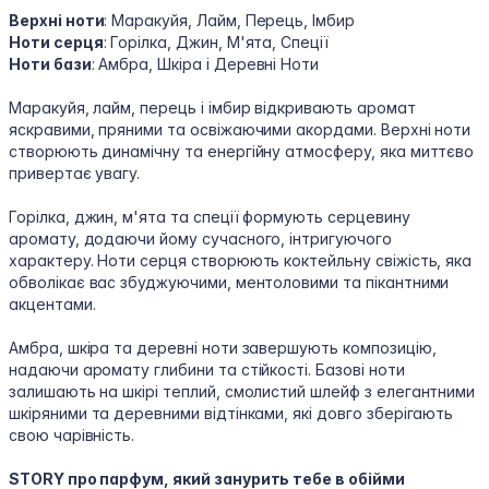
Верхні ноти
: Маракуйя, Лайм, Перець, Імбир
Ноти серця
: Горілка, Джин, М'ята, Спеції
Ноти бази
: Амбра, Шкіра і Деревні Ноти
Маракуйя, лайм, перець і імбир відкривають аромат
яскравими, пряними та освіжаючими акордами. Верхні ноти
створюють динамічну та енергійну атмосферу, яка миттєво
привертає увагу.
Горілка, джин, м'ята та спеції формують серцевину
аромату, додаючи йому сучасного, інтригуючого
характеру. Ноти серця створюють коктейльну свіжість, яка
обволікає вас збуджуючими, ментоловими та пікантними
акцентами.
Амбра, шкіра та деревні ноти завершують композицію,
надаючи аромату глибини та стійкості. Базові ноти
залишають на шкірі теплий, смолистий шлейф з елегантними
шкіряними та деревними відтінками, які довго зберігають
свою чарівність.
STORY про парфум, який занурить тебе в обійми