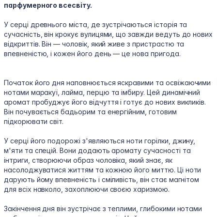
парфумерного всесвіту.
​У серці древнього міста, де зустрічаються історія та
сучасність, він крокує вулицями, що завжди ведуть до нових
відкриттів. Він — чоловік, який живе з пристрастю та
впевненістю, і кожен його день — це нова пригода.
Початок його дня наповнюється яскравими та освіжаючими
нотами маракуї, лайма, перцю та імбиру. Цей динамічний
аромат пробуджує його відчуття і готує до нових викликів.
Він почувається бадьорим та енергійним, готовим
підкорювати світ.
У серці його подорожі з'являються ноти горілки, джину,
м'яти та спецій. Вони додають аромату сучасності та
інтриги, створюючи образ чоловіка, який знає, як
насолоджуватися життям та кожною його миттю. Ці ноти
дарують йому впевненість і сміливість, він стає магнітом
для всіх навколо, захоплюючи своєю харизмою.
Закінчення дня він зустрічає з теплими, глибокими нотами