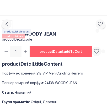
productList.discount
Пробник WOODY JEAN
productList.new
productDetail.code
productDetail.addToCart
productDetail.titleContent
Парфум натхненний 212 VIP Men Carolina Herrera
Повнорозмірний парфум: 24138 WOODY JEAN
Стать
: Чоловічий
Група ароматів
: Східні, Деревні