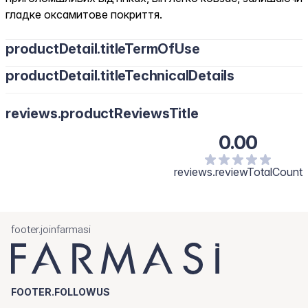
гладке оксамитове покриття.
productDetail.titleTermOfUse
productDetail.titleTechnicalDetails
reviews.productReviewsTitle
0.00
reviews.reviewTotalCount
footer.joinfarmasi
FOOTER.FOLLOWUS