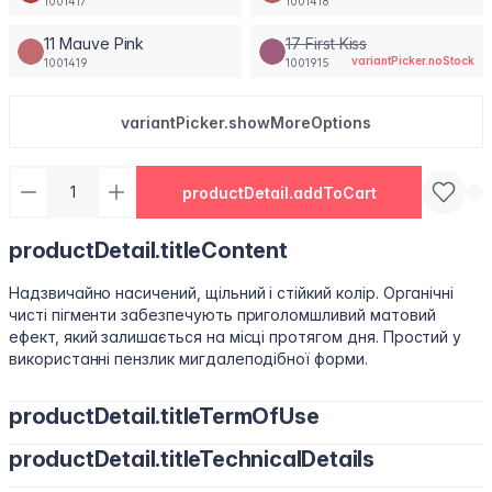
1001417
1001418
11 Mauve Pink
17 First Kiss
variantPicker.noStock
1001419
1001915
variantPicker.showMoreOptions
productDetail.addToCart
productDetail.titleContent
Надзвичайно насичений, щільний і стійкий колір. Органічні
чисті пігменти забезпечують приголомшливий матовий
ефект, який залишається на місці протягом дня. Простий у
використанні пензлик мигдалеподібної форми.
productDetail.titleTermOfUse
productDetail.titleTechnicalDetails
Нанесіть необхідну кількість засобу на губи і рівномірно
розподіліть. Нанесіть помаду від центру до країв, щоб