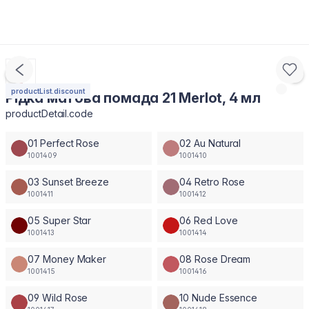
productList.discount
Рідка матова помада 21 Merlot, 4 мл
productDetail.code
01 Perfect Rose
02 Au Natural
1001409
1001410
03 Sunset Breeze
04 Retro Rose
1001411
1001412
05 Super Star
06 Red Love
1001413
1001414
07 Money Maker
08 Rose Dream
1001415
1001416
09 Wild Rose
10 Nude Essence