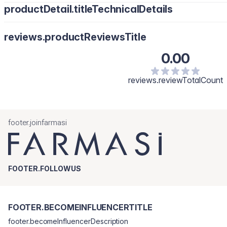
productDetail.titleTechnicalDetails
Наносьте достатню кількість на очищене обличчя, починаючи 
двічі на день.
reviews.productReviewsTitle
0.00
reviews.reviewTotalCount
footer.joinfarmasi
FOOTER.FOLLOWUS
FOOTER.BECOMEINFLUENCERTITLE
footer.becomeInfluencerDescription