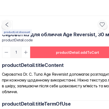
productList.discount
Сироватка для обличчя Age Reversist, 30 
productDetail.code
productDetail.addToCart
productDetail.titleContent
Сироватка Dr. C. Tuna Age Reversist допомагає розглади
при кожному щоденному використанні. Ніжна текстура 
в шкіру, залишаючи після себе шовковисту м’якість та м
обличчя.
productDetail.titleTermOfUse