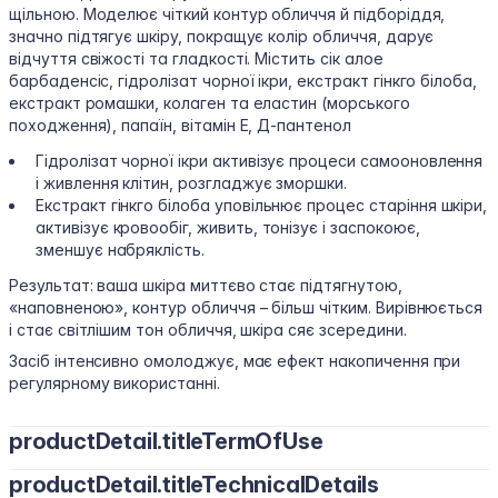
щільною. Моделює чіткий контур обличчя й підборіддя,
значно підтягує шкіру, покращує колір обличчя, дарує
відчуття свіжості та гладкості. Містить сік алое
барбаденсіс, гідролізат чорної ікри, екстракт гінкго білоба,
екстракт ромашки, колаген та еластин (морського
походження), папаїн, вітамін Е, Д-пантенол
Гідролізат чорної ікри активізує процеси самооновлення
і живлення клітин, розгладжує зморшки.
Екстракт гінкго білоба уповільнює процес старіння шкіри,
активізує кровообіг, живить, тонізує і заспокоює,
зменшує набряклість.
Результат: ваша шкіра миттєво стає підтягнутою,
«наповненою», контур обличчя – більш чітким. Вирівнюється
і стає світлішим тон обличчя, шкіра сяє зсередини.
Засіб інтенсивно омолоджує, має ефект накопичення при
регулярному використанні.
productDetail.titleTermOfUse
productDetail.titleTechnicalDetails
Нанесіть на чисту шкіру обличчя масажними рухами до