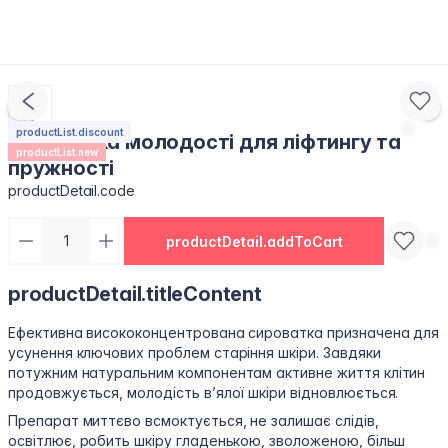
productList.discount
Сироватка молодості для ліфтингу та
productList.new
пружності
productDetail.code
productDetail.addToCart
productDetail.titleContent
Ефективна висококонцентрована сироватка призначена для
усунення ключових проблем старіння шкіри. Завдяки
потужним натуральним компонентам активне життя клітин
продовжується, молодість в’ялої шкіри відновлюється.
Препарат миттєво всмоктується, не залишає слідів,
освітлює, робить шкіру гладенькою, зволоженою, більш