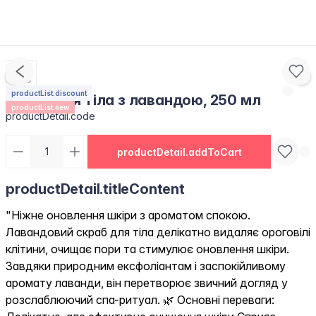
productList.discount
Скраб для тіла з лавандою, 250 мл
productList.new
productDetail.code
productDetail.addToCart
productDetail.titleContent
"Ніжне оновлення шкіри з ароматом спокою.
Лавандовий скраб для тіла делікатно видаляє ороговілі
клітини, очищає пори та стимулює оновлення шкіри.
Завдяки природним ексфоліантам і заспокійливому
аромату лаванди, він перетворює звичний догляд у
розслаблюючий спа-ритуал. 🌿 Основні переваги: