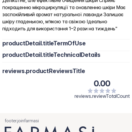
Делікатне, але ефективне очищення шкіри Сприяє
покращенню мікроциркуляції та оновленню шкіри Має
заспокійливий аромат натуральної лаванди Залишає
шкіру гладенькою, м’якою та свіжою Ідеально
підходить для використання 1–2 рази на тиждень"
productDetail.titleTermOfUse
productDetail.titleTechnicalDetails
reviews.productReviewsTitle
0.00
reviews.reviewTotalCount
footer.joinfarmasi