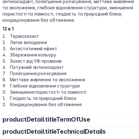
антиоксидант, полегшення розчісування, миттєве живлення
та зволоження, глибоке відновлення структури, зменшення
пористості та ламкості, гладкість та природний блиск,
кондиціонування без обтяження.
12 в 1
Термозахист
Легке вкладання
Антистатичний ефект
Збереження кольору
Захист від УФ-променів
Потужний антиоксидант
Полегшення розчісування
Миттєве живлення та зволоження
Глибоке відновлення структури
Зменшення пористості та ламкості
Гладкість та природний блиск
Кондиціонування без обтяження
productDetail.titleTermOfUse
productDetail.titleTechnicalDetails
Розпорошіть спрей на відстані 15-20 см на чисте волосся по
всій довжині. Можна використовувати на вологе і сухе