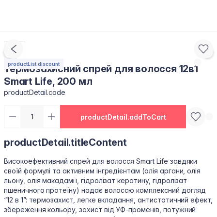
productList.discount
Термозахисний спрей для волосся 12в1
Smart Life, 200 мл
productDetail.code
productDetail.addToCart
productDetail.titleContent
Високоефективний спрей для волосся Smart Life завдяки
своїй формулі та активним інгредієнтам (олія аргани, олія
льону, олія макадамії, гідролізат кератину, гідролізат
пшеничного протеїну) надає волоссю комплексний догляд
“12 в 1”: термозахист, легке вкладання, антистатичний ефект,
збереження кольору, захист від УФ-променів, потужний