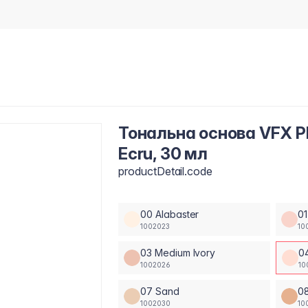
Тональна основа VFX P
Ecru, 30 мл
productDetail.code
00 Alabaster
01
1002023
10
03 Medium Ivory
0
1002026
10
07 Sand
0
1002030
10