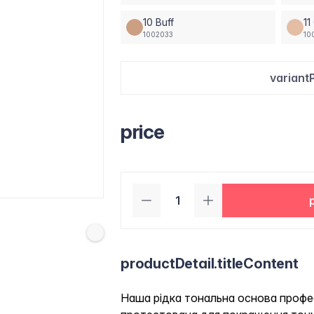
10 Buff
1
1002033
10
variant
price
productDetail.titleContent
Наша рідка тональна основа профес