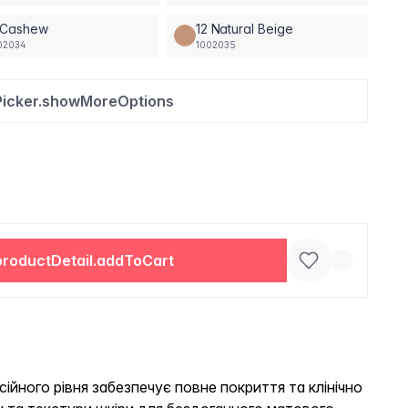
1 Cashew
12 Natural Beige
02034
1002035
Picker.showMoreOptions
productDetail.addToCart
ійного рівня забезпечує повне покриття та клінічно