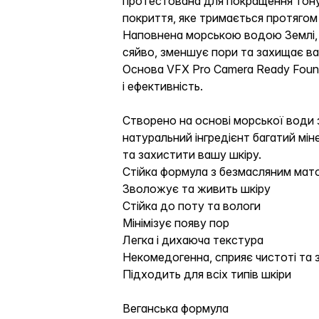
протестована для покращення тону
покриття, яке тримається протягом
Наповнена морською водою Землі, 
сяйво, зменшує пори та захищає в
Основа VFX Pro Camera Ready Found
і ефективність.
Створено на основі морської води з
натуральний інгредієнт багатий мі
та захистити вашу шкіру.
Стійка формула з безмасляним мат
Зволожує та живить шкіру
Стійка до поту та вологи
Мінімізує появу пор
Легка і дихаюча текстура
Некомедогенна, сприяє чистоті та 
Підходить для всіх типів шкіри
Веганська формула