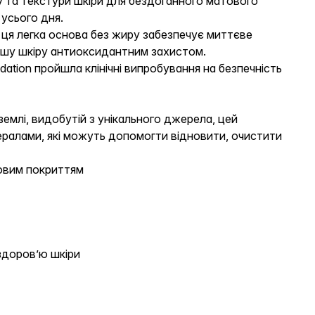
 та текстури шкіри для бездоганного матового
 усього дня.
ця легка основа без жиру забезпечує миттєве
ашу шкіру антиоксидантним захистом.
ation пройшла клінічні випробування на безпечність
емлі, видобутій з унікального джерела, цей
нералами, які можуть допомогти відновити, очистити
овим покриттям
здоров’ю шкіри