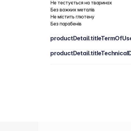
Не тестується на тваринах
Без важких металів
Не містить глютену
Без парабенів
productDetail.titleTermOfUs
productDetail.titleTechnicalD