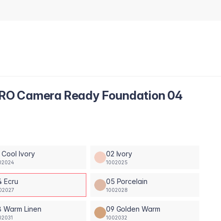
RO Camera Ready Foundation 04
 Cool Ivory
02 Ivory
02024
1002025
4 Ecru
05 Porcelain
02027
1002028
8 Warm Linen
09 Golden Warm
02031
1002032