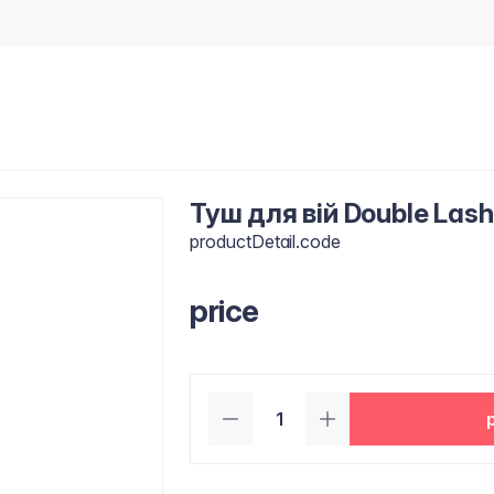
Туш для вій Double Lash
productDetail.code
price