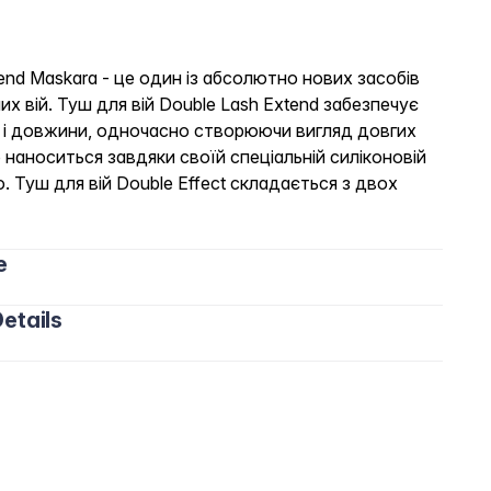
tend Maskara - це один із абсолютно нових засобів
х вій. Туш для вій Double Lash Extend забезпечує
у і довжини, одночасно створюючи вигляд довгих
о наноситься завдяки своїй спеціальній силіконовій
ю. Туш для вій Double Effect складається з двох
e
etails