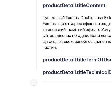
productDetail.titleContent
Туш для вій Farmasi Double Lash Ex
Farmasi, що створює ефект накладни
інтенсивний, помітний ефект об’єм
вій, розділених по одній. Вона легк
щіточці, а також запобігає злипанн
частин.
productDetail.titleTermOfUs
productDetail.titleTechnicalD