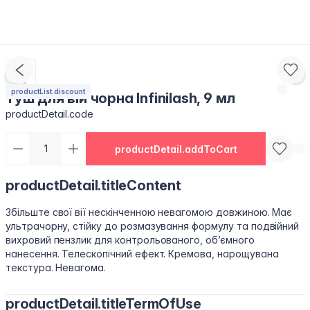
productList.discount
Туш для вій чорна Infinilash, 9 мл
productDetail.code
productDetail.addToCart
productDetail.titleContent
Збільште свої вії нескінченною невагомою довжиною. Має
ультрачорну, стійку до розмазування формулу та подвійний
вихровий пензлик для контрольованого, об’ємного
нанесення. Телескопічний ефект. Кремова, нарощувана
текстура. Невагома.
productDetail.titleTermOfUse