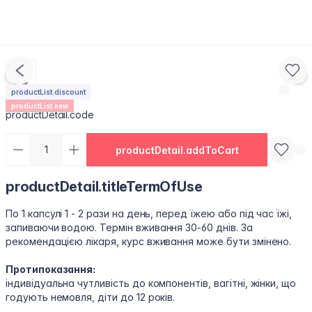
productList.discount
Цинк+С
productList.new
productDetail.code
productDetail.addToCart
productDetail.titleTermOfUse
По 1 капсулі 1 - 2 рази на день, перед їжею або під час їжі,
запиваючи водою. Термін вживання 30-60 днів. За
рекомендацією лікаря, курс вживання може бути змінено.
Протипоказання:
індивідуальна чутливість до компонентів, вагітні, жінки, що
годують немовля, діти до 12 років.