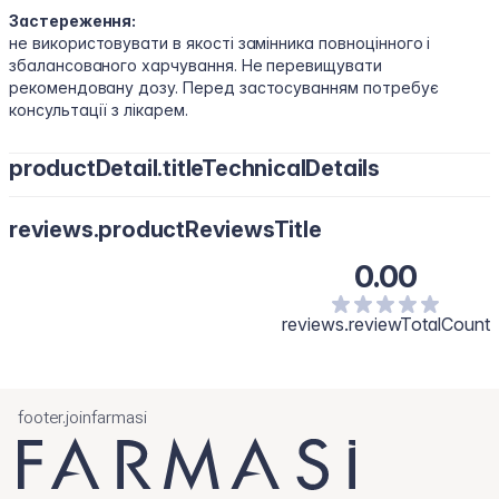
Застереження:
не використовувати в якості замінника повноцінного і
збалансованого харчування. Не перевищувати
рекомендовану дозу. Перед застосуванням потребує
консультації з лікарем.
productDetail.titleTechnicalDetails
Вітамін С (аскорбат натрію) - 150 мг, цинк піколінат - 25 мг.
reviews.productReviewsTitle
Допоміжні компоненти: мікрокристалічна целюлоза (МКЦ), діоксид кремнію.
0.00
Розмір порції:
1 кап.
Кількість порцій в упаковці:
60
reviews.reviewTotalCount
footer.joinfarmasi