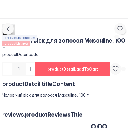
productList.discount
Чоловічий віск для волосся Masculine, 100
productList.new
г
productDetail.code
productDetail.addToCart
productDetail.titleContent
Чоловічий віск для волосся Masculine, 100 г
reviews.productReviewsTitle
0.00