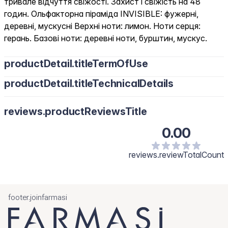
тривале відчуття свіжості. Захист і свіжість на 48
годин. Ольфакторна піраміда INVISIBLE: фужерні,
деревні, мускусні Верхні ноти: лимон. Ноти серця:
герань. Базові ноти: деревні ноти, бурштин, мускус.
productDetail.titleTermOfUse
productDetail.titleTechnicalDetails
reviews.productReviewsTitle
0.00
reviews.reviewTotalCount
footer.joinfarmasi