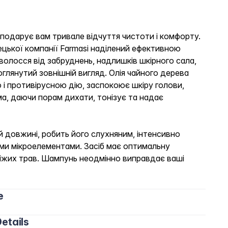
подарує вам тривале відчуття чистоти і комфорту.
цької компанії Farmasi наділений ефективною
олосся від забруднень, надлишків шкірного сала,
оглянутий зовнішній вигляд. Олія чайного дерева
і противірусною дію, заспокоює шкіру голови,
а, даючи порам дихати, тонізує та надає
 довжині, робить його слухняним, інтенсивно
ми мікроелементами. Засіб має оптимальну
віжих трав. Шампунь неодмінно виправдає ваші
e
etails