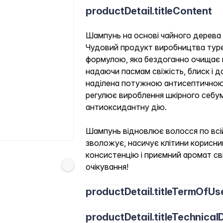
productDetail.titleContent
Шампунь на основі чайного дерева 
Чудовий продукт виробництва туре
формулою, яка бездоганно очищає в
надаючи пасмам свіжість, блиск і д
наділена потужною антисептичною 
регулює вироблення шкірного себум
антиоксидантну дію.
Шампунь відновлює волосся по всій
зволожує, насичує клітини корисни
консистенцію і приємний аромат с
очікування!
productDetail.titleTermOfUs
productDetail.titleTechnicalD