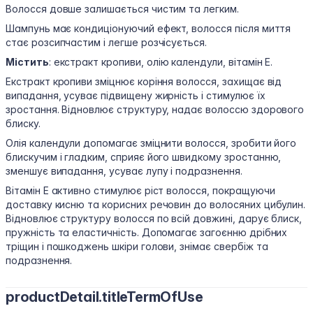
Волосся довше залишається чистим та легким.
Шампунь має кондиціонуючий ефект, волосся після миття
стає розсипчастим і легше розчісується.
Містить
: екстракт кропиви, олію календули, вітамін Е.
Екстракт кропиви зміцнює коріння волосся, захищає від
випадання, усуває підвищену жирність і стимулює їх
зростання. Відновлює структуру, надає волоссю здорового
блиску.
Олія календули допомагає зміцнити волосся, зробити його
блискучим і гладким, сприяє його швидкому зростанню,
зменшує випадання, усуває лупу і подразнення.
Вітамін Е активно стимулює ріст волосся, покращуючи
доставку кисню та корисних речовин до волосяних цибулин.
Відновлює структуру волосся по всій довжині, дарує блиск,
пружність та еластичність. Допомагає загоєнню дрібних
тріщин і пошкоджень шкіри голови, знімає свербіж та
подразнення.
productDetail.titleTermOfUse