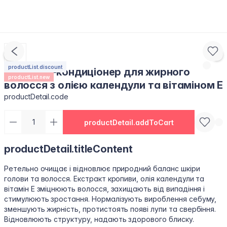
productList.discount
Шампунь-кондиціонер для жирного
productList.new
волосся з олією календули та вітаміном Е
productDetail.code
productDetail.addToCart
productDetail.titleContent
Ретельно очищає і відновлює природний баланс шкіри
голови та волосся. Екстракт кропиви, олія календули та
вітамін Е зміцнюють волосся, захищають від випадіння і
стимулюють зростання. Нормалізують вироблення себуму,
зменшують жирність, протистоять появі лупи та свербіння.
Відновлюють структуру, надають здорового блиску.