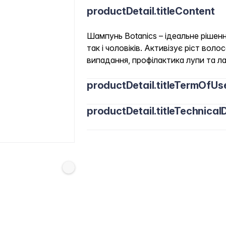
productDetail.titleContent
Шампунь Botanics – ідеальне рішен
так і чоловіків. Активізує ріст вол
випадання, профілактика лупи та ла
productDetail.titleTermOfUs
productDetail.titleTechnicalD