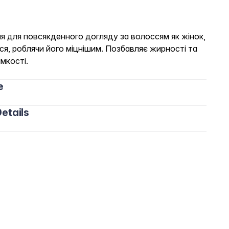
ня для повсякденного догляду за волоссям як жінок,
осся, роблячи його міцнішим. Позбавляє жирності та
мкості.
e
etails