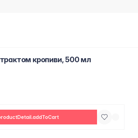
страктом кропиви, 500 мл
productDetail.addToCart