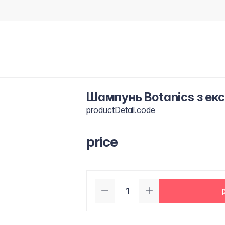
Шампунь Botanics з ек
productDetail.code
price