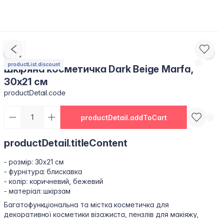
productList.discount
Шкіряна косметичка Dark Beige Marfa,
30x21 см
productDetail.code
productDetail.addToCart
productDetail.titleContent
- розмір: 30x21 см
- фурнітура: блискавка
- колір: коричневий, бежевий
- матеріал: шкірзам
Багатофункціональна та містка косметичка для
декоративної косметики візажиста, пензлів для макіяжу,