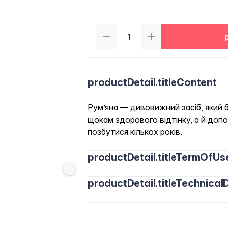
productDetail.titleContent
Рум’яна — дивовижний засіб, який 
щокам здорового відтінку, а й доп
позбутися кількох років.
productDetail.titleTermOfUs
productDetail.titleTechnicalD