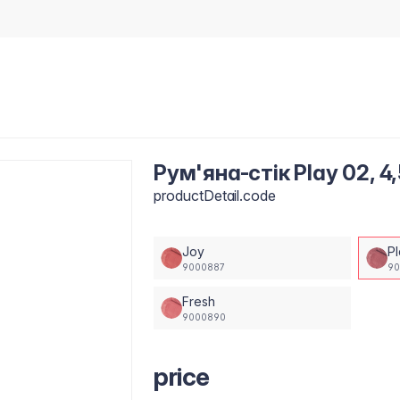
Рум'яна-стік Play 02, 4,
productDetail.code
Joy
P
9000887
9
Fresh
9000890
price