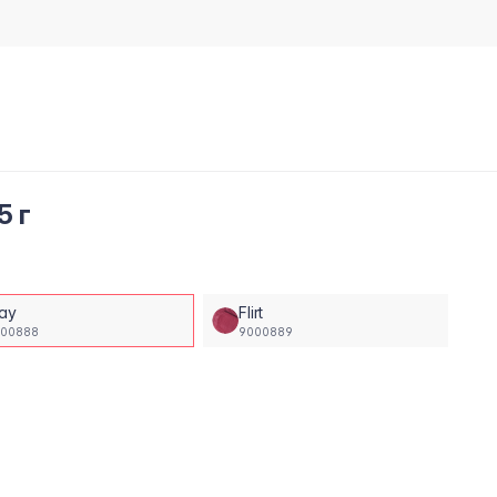
5 г
lay
Flirt
000888
9000889