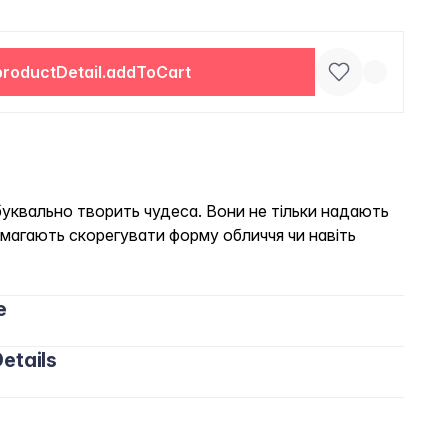
productDetail.addToCart
буквально творить чудеса. Вони не тільки надають
омагають скорегувати форму обличчя чи навіть
e
etails