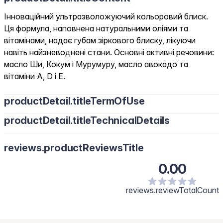
Інноваційний ультразволожуючий кольоровий блиск.
Ця формула, наповнена натуральними оліями та
вітамінами, надає губам зіркового блиску, лікуючи
навіть найзневоднені стани. Основні активні речовини:
масло Ши, Кокум і Мурумуру, масло авокадо та
вітаміни A, D і E.
productDetail.titleTermOfUse
productDetail.titleTechnicalDetails
reviews.productReviewsTitle
0.00
reviews.reviewTotalCount