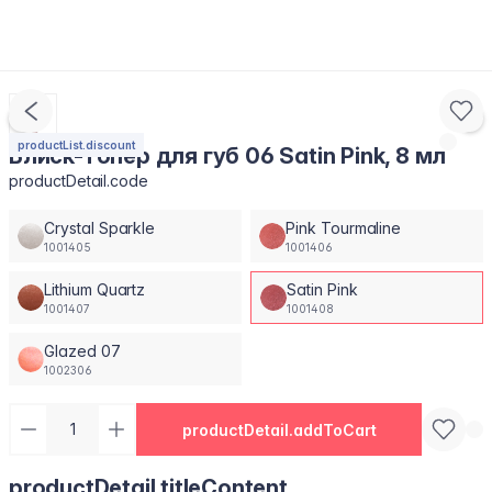
productList.discount
Блиск-топер для губ 06 Satin Pink, 8 мл
productDetail.code
Crystal Sparkle
Pink Tourmaline
1001405
1001406
Lithium Quartz
Satin Pink
1001407
1001408
Glazed 07
1002306
productDetail.addToCart
productDetail.titleContent