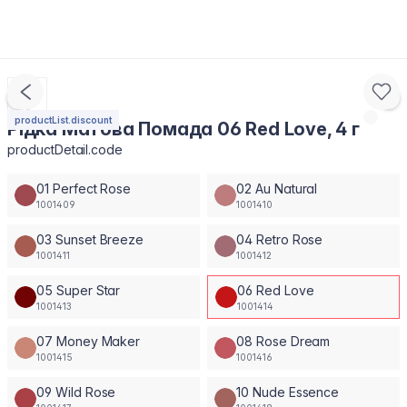
productList.discount
Рідка Матова Помада 06 Red Love, 4 г
productDetail.code
01 Perfect Rose
02 Au Natural
1001409
1001410
03 Sunset Breeze
04 Retro Rose
1001411
1001412
05 Super Star
06 Red Love
1001413
1001414
07 Money Maker
08 Rose Dream
1001415
1001416
09 Wild Rose
10 Nude Essence