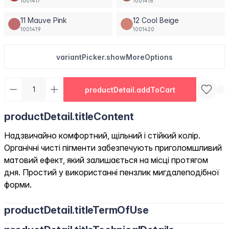
1001417
1001418
11 Mauve Pink
12 Cool Beige
1001419
1001420
variantPicker.showMoreOptions
productDetail.addToCart
productDetail.titleContent
Надзвичайно комфортний, щільний і стійкий колір.
Органічні чисті пігменти забезпечують приголомшливий
матовий ефект, який залишається на місці протягом
дня. Простий у використанні пензлик мигдалеподібної
форми.
productDetail.titleTermOfUse