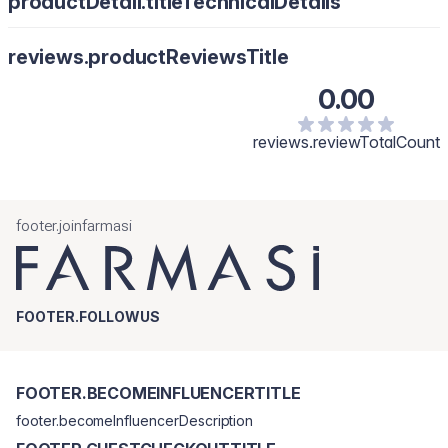
productDetail.titleTechnicalDetails
reviews.productReviewsTitle
0.00
reviews.reviewTotalCount
footer.joinfarmasi
FOOTER.FOLLOWUS
FOOTER.BECOMEINFLUENCERTITLE
footer.becomeInfluencerDescription