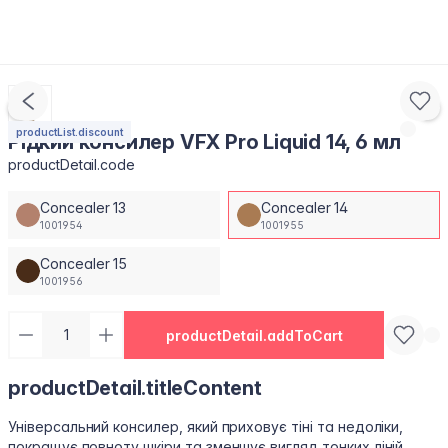
productList.discount
Рідкий консилер VFX Pro Liquid 14, 6 мл
productDetail.code
Concealer 13
Concealer 14
1001954
1001955
Concealer 15
1001956
productDetail.addToCart
productDetail.titleContent
Універсальний консилер, який приховує тіні та недоліки,
покращує повноту шкіри та зменшує вигляд тонких ліній,