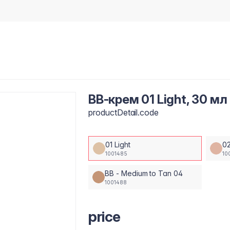
BB-крем 01 Light, 30 мл
productDetail.code
01 Light
02
1001485
10
BB - Medium to Tan 04
1001488
price