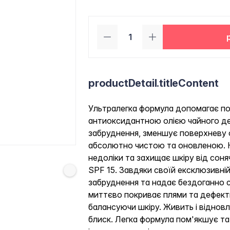
productDetail.titleContent
Ультралегка формула допомагає пок
антиоксидантною олією чайного дер
забруднення, зменшує поверхневу о
абсолютно чистою та оновленою. Н
недоліки та захищає шкіру від соня
SPF 15. Завдяки своїй ексклюзивній 
забруднення та надає бездоганно с
миттєво покриває плями та дефект
балансуючи шкіру. Живить і віднов
блиск. Легка формула пом'якшує та