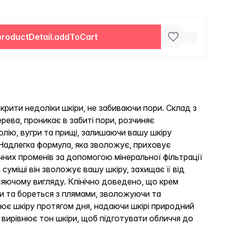
productDetail.addToCart
рити недоліки шкіри, не забиваючи пори. Склад з
ева, проникає в забиті пори, розчиняє
лію, вугри та прищі, залишаючи вашу шкіру
адлегка формула, яка зволожує, приховує
чних променів за допомогою мінеральної фільтрації
суміші він зволожує вашу шкіру, захищає її від
яючому вигляду. Клінічно доведено, що крем
и та бореться з плямами, зволожуючи та
лює шкіру протягом дня, надаючи шкірі природний
 вирівнює тон шкіри, щоб підготувати обличчя до