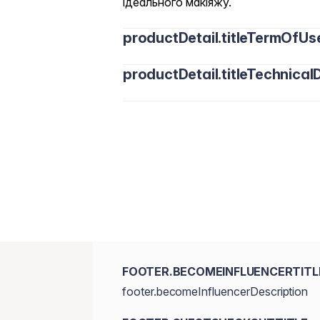
ідеального макіяжу.
productDetail.titleTermOfUs
productDetail.titleTechnicalD
FOOTER.BECOMEINFLUENCERTITL
footer.becomeInfluencerDescription