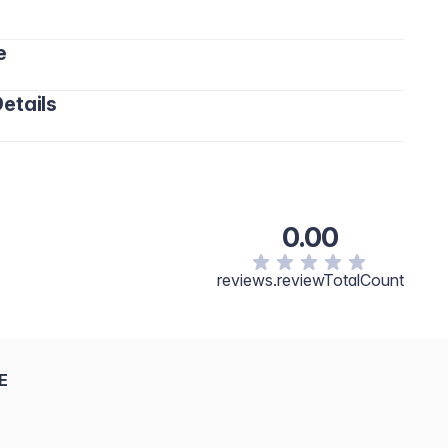
e
etails
0.00
reviews.reviewTotalCount
E